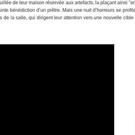
llée de leur maison réservée aux artefacts, la plaçant ainsi "e
ainte bénédiction d’un prêtre. Mais une nuit d’horreurs se profil
 de la salle, qui dirigent leur attention vers une nouvelle cible 