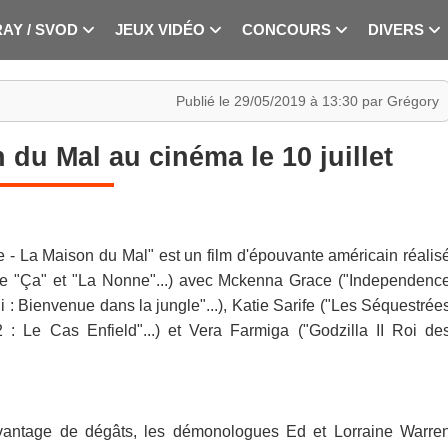
RAY / SVOD
JEUX VIDÉO
CONCOURS
DIVERS
Publié le 29/05/2019 à 13:30 par Grégory
 du Mal au cinéma le 10 juillet
le - La Maison du Mal" est un film d'épouvante américain réalis
de "Ça" et "La Nonne"...) avec Mckenna Grace ("Independenc
: Bienvenue dans la jungle"...), Katie Sarife ("Les Séquestrée
2 : Le Cas Enfield"...) et Vera Farmiga ("Godzilla II Roi de
antage de dégâts, les démonologues Ed et Lorraine Warre