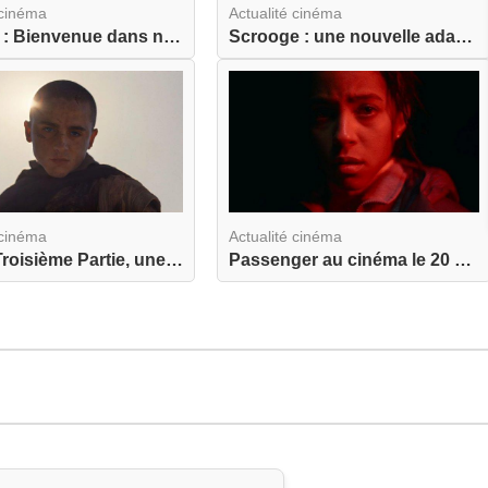
 cinéma
Actualité cinéma
Jumanji : Bienvenue dans notre Monde dévoile enf...
Scrooge : une nouvelle adaptation du célèbre con...
 cinéma
Actualité cinéma
Dune : Troisième Partie, une première bande anno...
Passenger au cinéma le 20 mai 2026