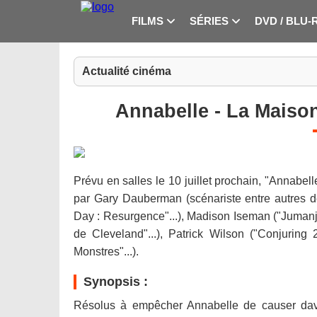
FILMS
SÉRIES
DVD / BLU-
Actualité cinéma
Annabelle - La Maison
Prévu en salles le 10 juillet prochain, "Annabel
par Gary Dauberman (scénariste entre autres 
Day : Resurgence"...), Madison Iseman ("Jumanji 
de Cleveland"...), Patrick Wilson ("Conjuring 
Monstres"...).
Synopsis :
Résolus à empêcher Annabelle de causer dav