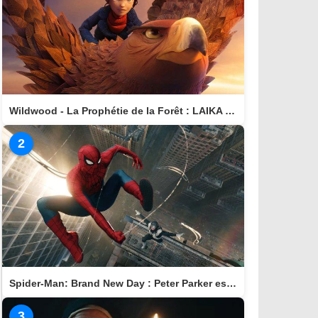
Wildwood - La Prophétie de la Forêt : LAIKA nous invite dans un monde magique
2
Spider-Man: Brand New Day : Peter Parker est de retour au cinéma le 29 juillet
3