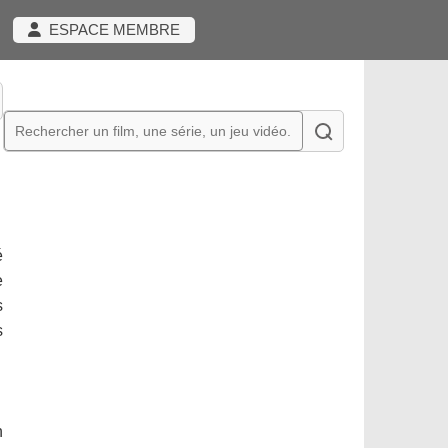
ESPACE MEMBRE
é
e
s
s
n