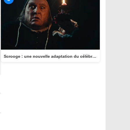
Scrooge : une nouvelle adaptation du célèbre conte arrive au cinéma le 11 novembre