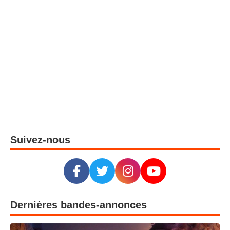
Spider-Man: Brand New Day : Peter Parker est de retour au cinéma le 29 juillet
3
Scrooge : une nouvelle adaptation du célèbre conte arrive au cinéma le 11 novembre