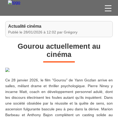
FILMS
Actualité cinéma
SÉRIES
Publié le 28/01/2026 à 12:02 par Grégory
DVD / BLU-RAY / SVOD
Gourou actuellement au
JEUX VIDÉO
cinéma
CONCOURS
DIVERS
Ce 28 janvier 2026, le film "Gourou" de Yann Gozlan arrive en
ESPACE
salles, mêlant drame et thriller psychologique. Pierre Niney y
MEMBRE
incarne Matt, coach en développement personnel adulé, dont
les discours électrisent les foules autant qu’ils inquiètent. Dans
une société obsédée par la réussite et la quête de sens, son
ascension fulgurante bascule peu à peu dans la dérive. Marion
Barbeau et Anthony Bajon complètent un casting solide au