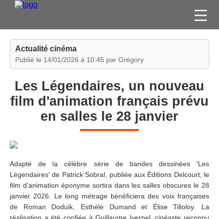
FILMS
Actualité cinéma
SÉRIES
Publié le 14/01/2026 à 10:45 par Grégory
DVD / BLU-RAY / SVOD
Les Légendaires, un nouveau
JEUX VIDÉO
film d'animation français prévu
CONCOURS
en salles le 28 janvier
DIVERS
ESPACE
MEMBRE
Adapté de la célèbre série de bandes dessinées 'Les
Légendaires' de Patrick Sobral, publiée aux Éditions Delcourt, le
film d’animation éponyme sortira dans les salles obscures le 28
janvier 2026. Le long métrage bénéficiera des voix françaises
de Roman Doduik, Esthèle Dumand et Élise Tilloloy. La
réalisation a été confiée à Guillaume Ivernel, cinéaste reconnu