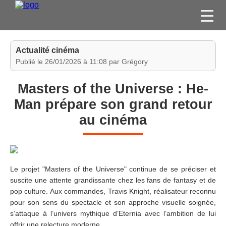
FILMS
Actualité cinéma
SÉRIES
Publié le 26/01/2026 à 11:08 par Grégory
DVD / BLU-RAY / SVOD
Masters of the Universe : He-
JEUX VIDÉO
Man prépare son grand retour
CONCOURS
au cinéma
DIVERS
ESPACE
MEMBRE
Le projet "Masters of the Universe" continue de se préciser et
suscite une attente grandissante chez les fans de fantasy et de
pop culture. Aux commandes, Travis Knight, réalisateur reconnu
pour son sens du spectacle et son approche visuelle soignée,
s’attaque à l’univers mythique d’Eternia avec l’ambition de lui
offrir une relecture moderne.