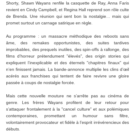
Shorty, Shawn Wayans renfile la casquette de Ray, Anna Faris
revient en Cindy Campbell, et Regina Hall reprend son rôle culte
de Brenda. Une réunion qui sent bon la nostalgie… mais qui
promet surtout un carnage satirique en règle.
Au programme : un massacre méthodique des reboots sans
âme, des remakes opportunistes, des suites tardives
improbables, des prequels inutiles, des spin-offs à rallonge, des
films d’horreur prétendument "élevés", des origin stories qui
expliquent l’inexplicable et des éternels "chapitres finaux" qui
n’en finissent jamais. La bande-annonce multiplie les clins d’œil
acérés aux franchises qui tentent de faire revivre une gloire
passée à coups de nostalgie forcée.
Mais cette nouvelle mouture ne s’arrête pas au cinéma de
genre. Les frères Wayans profitent de leur retour pour
s’attaquer frontalement à la "cancel culture" et aux polémiques
contemporaines, promettant un humour sans filtre,
volontairement provocateur et fidèle à l’esprit irrévérencieux des
débuts.