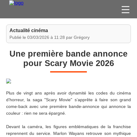
FILMS
Actualité cinéma
SÉRIES
Publié le 03/03/2026 à 11:28 par Grégory
DVD / BLU-RAY / SVOD
Une première bande annonce
JEUX VIDÉO
pour Scary Movie 2026
CONCOURS
DIVERS
Plus de vingt ans après avoir dynamité les codes du cinéma
ESPACE
d’horreur, la saga "Scary Movie" s’apprête à faire son grand
MEMBRE
come-back avec une première bande-annonce qui annonce la
couleur : rien ne sera épargné.
Devant la caméra, les figures emblématiques de la franchise
reprennent du service. Marlon Wayans retrouve son mythique