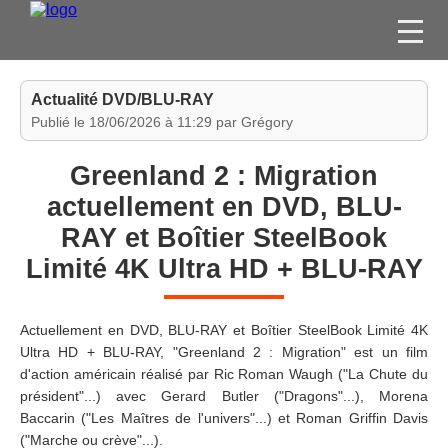
FILMS
Actualité DVD/BLU-RAY
SÉRIES
Publié le 18/06/2026 à 11:29 par Grégory
DVD / BLU-RAY / SVOD
Greenland 2 : Migration
JEUX VIDÉO
actuellement en DVD, BLU-
CONCOURS
RAY et Boîtier SteelBook
DIVERS
Limité 4K Ultra HD + BLU-RAY
ESPACE
Actuellement en DVD, BLU-RAY et Boîtier SteelBook Limité 4K
MEMBRE
Ultra HD + BLU-RAY, "Greenland 2 : Migration" est un film
d'action américain réalisé par Ric Roman Waugh ("La Chute du
président"...) avec Gerard Butler ("Dragons"...), Morena
Baccarin ("Les Maîtres de l'univers"...) et Roman Griffin Davis
("Marche ou crève"...).