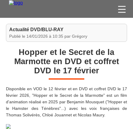
FILMS
Actualité DVD/BLU-RAY
SÉRIES
Publié le 14/01/2026 à 10:35 par Grégory
DVD / BLU-RAY / SVOD
Hopper et le Secret de la
JEUX VIDÉO
Marmotte en DVD et coffret
CONCOURS
DVD le 17 février
DIVERS
Disponible en VOD le 12 février et en DVD et coffret DVD le 17
ESPACE
février 2026, "Hopper et le Secret de la Marmotte" est un film
MEMBRE
d'animation réalisé en 2025 par Benjamin Mousquet ("Hopper et
le Hamster des Ténèbres"...) avec les voix françaises de
Thomas Solivérès, Chloé Jouannet et Nicolas Maury.