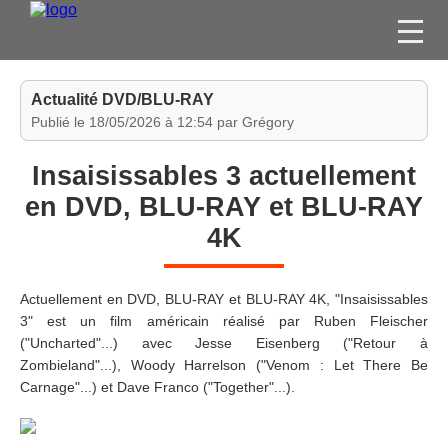
FILMS
Actualité DVD/BLU-RAY
SÉRIES
Publié le 18/05/2026 à 12:54 par Grégory
DVD / BLU-RAY / SVOD
Insaisissables 3 actuellement
JEUX VIDÉO
en DVD, BLU-RAY et BLU-RAY
CONCOURS
4K
DIVERS
Actuellement en DVD, BLU-RAY et BLU-RAY 4K, "Insaisissables
ESPACE
3" est un film américain réalisé par Ruben Fleischer
MEMBRE
("Uncharted"...) avec Jesse Eisenberg ("Retour à
Zombieland"...), Woody Harrelson ("Venom : Let There Be
Carnage"...) et Dave Franco ("Together"...).