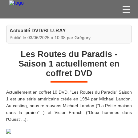
FILMS
Actualité DVD/BLU-RAY
SÉRIES
Publié le 03/06/2025 à 10:38 par Grégory
DVD / BLU-RAY / SVOD
Les Routes du Paradis -
JEUX VIDÉO
Saison 1 actuellement en
CONCOURS
coffret DVD
DIVERS
Actuellement en coffret 10 DVD, "Les Routes du Paradis" Saison
ESPACE
1 est une série américaine créée en 1984 par Michael Landon.
MEMBRE
Au casting, nous retrouvons Michael Landon ("La Petite maison
dans la prairie"...) et Victor French ("Deux hommes dans
l'Ouest"...).