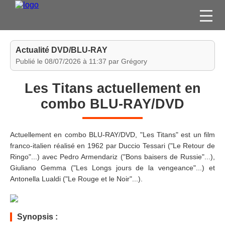
FILMS
Actualité DVD/BLU-RAY
SÉRIES
Publié le 08/07/2026 à 11:37 par Grégory
DVD / BLU-RAY / SVOD
Les Titans actuellement en
JEUX VIDÉO
combo BLU-RAY/DVD
CONCOURS
DIVERS
Actuellement en combo BLU-RAY/DVD, "Les Titans" est un film
franco-italien réalisé en 1962 par Duccio Tessari ("Le Retour de
Ringo"...) avec Pedro Armendariz ("Bons baisers de Russie"...),
ESPACE
Giuliano Gemma ("Les Longs jours de la vengeance"...) et
MEMBRE
Antonella Lualdi ("Le Rouge et le Noir"...).
Synopsis :