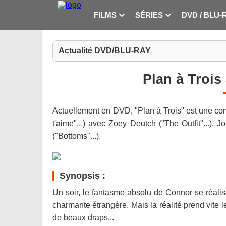
FILMS
SÉRIES
DVD / BLU-
Actualité DVD/BLU-RAY
Plan à Trois
Actuellement en DVD, "Plan à Trois" est une comé
t'aime"...) avec Zoey Deutch ("The Outfit"...), J
("Bottoms"...).
Synopsis :
Un soir, le fantasme absolu de Connor se réalise 
charmante étrangère. Mais la réalité prend vite le
de beaux draps...