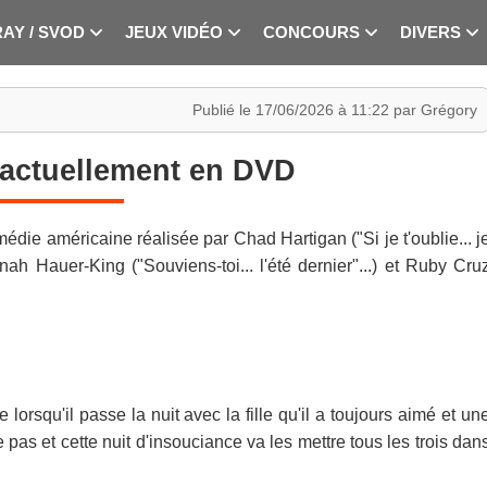
RAY / SVOD
JEUX VIDÉO
CONCOURS
DIVERS
Publié le 17/06/2026 à 11:22 par Grégory
 actuellement en DVD
die américaine réalisée par Chad Hartigan ("Si je t'oublie... j
onah Hauer-King ("Souviens-toi... l'été dernier"...) et Ruby Cru
lorsqu'il passe la nuit avec la fille qu'il a toujours aimé et un
 pas et cette nuit d'insouciance va les mettre tous les trois dan