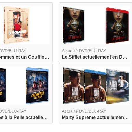
é DVD/BLU-RAY
Actualité DVD/BLU-RAY
Trois Hommes et un Couffin actuellement en combo...
Le Sifflet actuellement en DVD et BLU-RAY
é DVD/BLU-RAY
Actualité DVD/BLU-RAY
Cadavres à la Pelle actuellement en DVD et BLU-R...
Marty Supreme actuellement en DVD, BLU-RAY et BL...