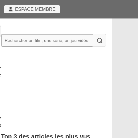
ESPACE MEMBRE
e
z
e
s
Top 3 des articles les plus vus