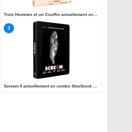
Trois Hommes et un Couffin actuellement en combo BLU-RAY/DVD
3
Scream 4 actuellement en combo Steelbook BLU-RAY 4K + BLU-RAY