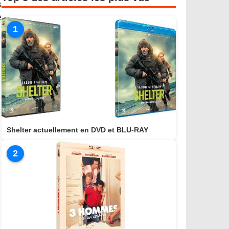
s
e
1
Shelter actuellement en DVD et BLU-RAY
2