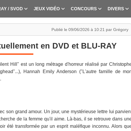
RAY / SVOD
JEUX VIDÉO
CONCOURS
DIVERS
Publié le 09/06/2026 à 10:21 par Grégory
actuellement en DVD et BLU-RAY
nt Hill" est un long métrage d'horreur réalisé par Christoph
Baghead"...), Hannah Emily Anderson ("L'autre famille de mo
.
 son grand amour. Un jour, une mystérieuse lettre lui parvien
recherche de la femme qu'il aime. Là-bas, il se retrouve dans un
voir été transformée par un esprit maléfique inconnu. Alors qu