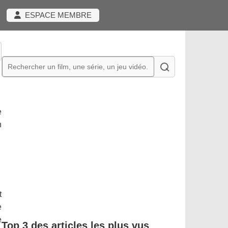
ESPACE MEMBRE
e
n
t
e
e
Top 3 des articles les plus vus