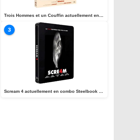
Trois Hommes et un Couffin actuellement en combo BLU-RAY/DVD
3
Scream 4 actuellement en combo Steelbook BLU-RAY 4K + BLU-RAY