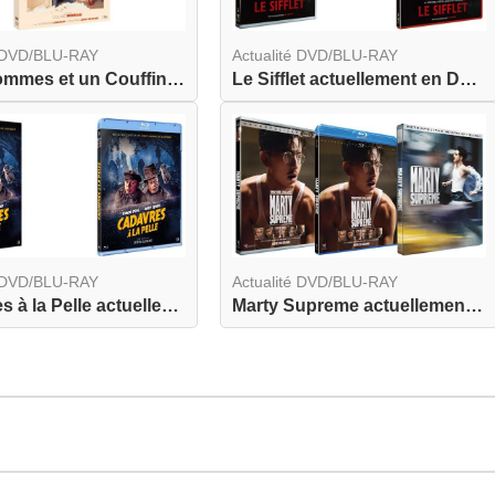
é DVD/BLU-RAY
Actualité DVD/BLU-RAY
Trois Hommes et un Couffin actuellement en combo...
Le Sifflet actuellement en DVD et BLU-RAY
é DVD/BLU-RAY
Actualité DVD/BLU-RAY
Cadavres à la Pelle actuellement en DVD et BLU-R...
Marty Supreme actuellement en DVD, BLU-RAY et BL...