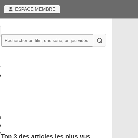
ESPACE MEMBRE
r
e
u
e
e
Top 3 des articles les plus vus