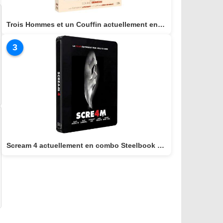
Trois Hommes et un Couffin actuellement en combo BLU-RAY/DVD
3
Scream 4 actuellement en combo Steelbook BLU-RAY 4K + BLU-RAY