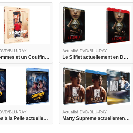
é DVD/BLU-RAY
Actualité DVD/BLU-RAY
Trois Hommes et un Couffin actuellement en combo...
Le Sifflet actuellement en DVD et BLU-RAY
é DVD/BLU-RAY
Actualité DVD/BLU-RAY
Cadavres à la Pelle actuellement en DVD et BLU-R...
Marty Supreme actuellement en DVD, BLU-RAY et BL...