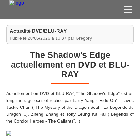
FILMS
Actualité DVD/BLU-RAY
SÉRIES
Publié le 20/05/2026 à 10:37 par Grégory
DVD / BLU-RAY / SVOD
The Shadow's Edge
JEUX VIDÉO
actuellement en DVD et BLU-
CONCOURS
RAY
DIVERS
Actuellement en DVD et BLU-RAY, "The Shadow's Edge" est un
ESPACE
long métrage écrit et réalisé par Larry Yang ("Ride On"...) avec
MEMBRE
Jackie Chan ("The Mystery of the Dragon Seal - La Légende du
Dragon"...), Zifeng Zhang et Tony Leung Ka Fai ("Legends of
the Condor Heroes - The Gallants"...).