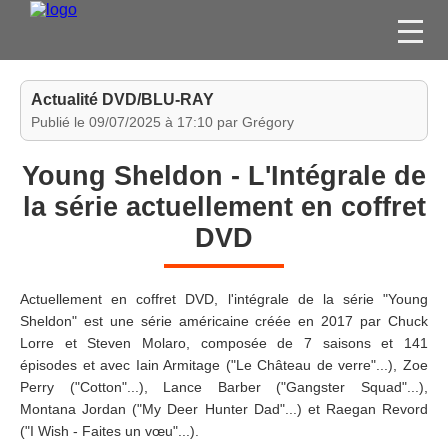
FILMS
Actualité DVD/BLU-RAY
SÉRIES
Publié le 09/07/2025 à 17:10 par Grégory
DVD / BLU-RAY / SVOD
Young Sheldon - L'Intégrale de
JEUX VIDÉO
la série actuellement en coffret
CONCOURS
DVD
DIVERS
Actuellement en coffret DVD, l'intégrale de la série "Young
ESPACE
Sheldon" est une série américaine créée en 2017 par Chuck
MEMBRE
Lorre et Steven Molaro, composée de 7 saisons et 141
épisodes et avec Iain Armitage ("Le Château de verre"...), Zoe
Perry ("Cotton"...), Lance Barber ("Gangster Squad"...),
Montana Jordan ("My Deer Hunter Dad"...) et Raegan Revord
("I Wish - Faites un vœu"...).