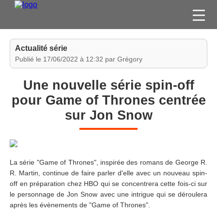
FILMS
Actualité série
SÉRIES
Publié le 17/06/2022 à 12:32 par Grégory
DVD / BLU-RAY / SVOD
Une nouvelle série spin-off
JEUX VIDÉO
pour Game of Thrones centrée
CONCOURS
sur Jon Snow
DIVERS
ESPACE
MEMBRE
La série "Game of Thrones", inspirée des romans de George R.
R. Martin, continue de faire parler d'elle avec un nouveau spin-
off en préparation chez HBO qui se concentrera cette fois-ci sur
le personnage de Jon Snow avec une intrigue qui se déroulera
après les évènements de "Game of Thrones".