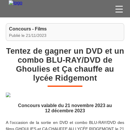
FILMS
Concours - Films
SÉRIES
Publié le 21/11/2023
DVD / BLU-RAY / SVOD
Tentez de gagner un DVD et un
JEUX VIDÉO
combo BLU-RAY/DVD de
CONCOURS
Ghoulies et Ça chauffe au
DIVERS
lycée Ridgemont
ESPACE
MEMBRE
Concours valable du 21 novembre 2023 au
12 décembre 2023
A l'occasion de la sortie en DVD et combo BLU-RAY/DVD des
films GHOULIES et ÇA CHAUFFE AU LYCÉE RIDGEMONT le 21