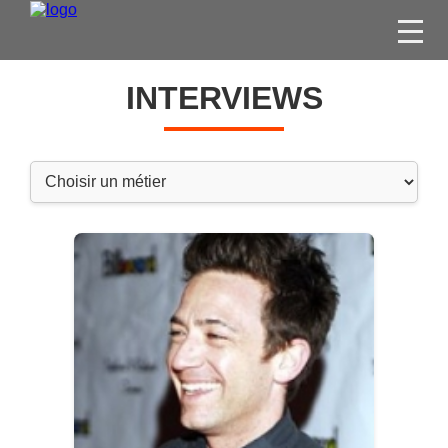
FILMS
INTERVIEWS
SÉRIES
DVD / BLU-RAY / SVOD
JEUX VIDÉO
CONCOURS
DIVERS
ESPACE
MEMBRE