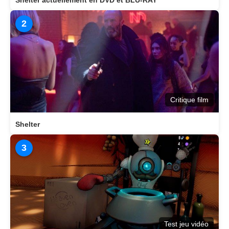
Shelter actuellement en DVD et BLU-RAY
2
Critique film
Shelter
3
Test jeu vidéo