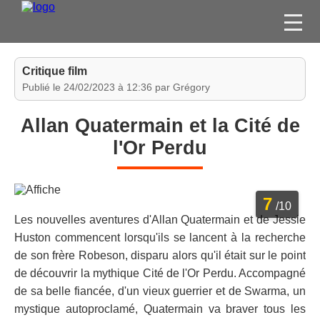
FILMS
Critique film
SÉRIES
Publié le 24/02/2023 à 12:36 par Grégory
DVD / BLU-RAY / SVOD
Allan Quatermain et la Cité de
JEUX VIDÉO
l'Or Perdu
CONCOURS
DIVERS
7
/10
Les nouvelles aventures d'Allan Quatermain et de Jessie
ESPACE
Huston commencent lorsqu'ils se lancent à la recherche
MEMBRE
de son frère Robeson, disparu alors qu'il était sur le point
de découvrir la mythique Cité de l'Or Perdu. Accompagné
de sa belle fiancée, d'un vieux guerrier et de Swarma, un
mystique autoproclamé, Quatermain va braver tous les