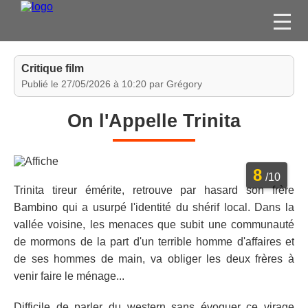
FILMS
Critique film
SÉRIES
Publié le 27/05/2026 à 10:20 par Grégory
DVD / BLU-RAY / SVOD
On l'Appelle Trinita
JEUX VIDÉO
CONCOURS
8
DIVERS
/10
Trinita tireur émérite, retrouve par hasard son frère
Bambino qui a usurpé l'identité du shérif local. Dans la
ESPACE
vallée voisine, les menaces que subit une communauté
MEMBRE
de mormons de la part d'un terrible homme d'affaires et
de ses hommes de main, va obliger les deux frères à
venir faire le ménage...
Difficile de parler du western sans évoquer ce virage