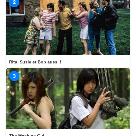
2
Rita, Susie et Bob aussi !
3
The Machine Girl