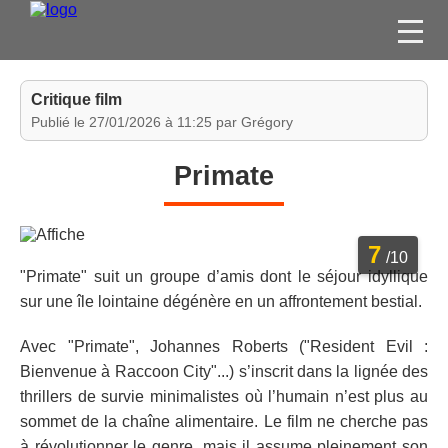
FILMS
Critique film
SÉRIES
Publié le 27/01/2026 à 11:25 par Grégory
DVD / BLU-RAY / SVOD
Primate
JEUX VIDÉO
CONCOURS
7
DIVERS
/10
"Primate" suit un groupe d’amis dont le séjour idyllique
sur une île lointaine dégénère en un affrontement bestial.
ESPACE
MEMBRE
Avec "Primate", Johannes Roberts ("Resident Evil :
Bienvenue à Raccoon City"...) s’inscrit dans la lignée des
thrillers de survie minimalistes où l’humain n’est plus au
sommet de la chaîne alimentaire. Le film ne cherche pas
à révolutionner le genre, mais il assume pleinement son