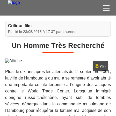
FILMS
Critique film
SÉRIES
Publié le 23/05/2015 à 17:37 par Laurent
DVD / BLU-RAY / SVOD
Un Homme Très Recherché
JEUX VIDÉO
CONCOURS
8
DIVERS
/10
Plus de dix ans après les attentats du 11 septembre 2001,
la ville de Hambourg a du mal à se remettre d’avoir abrité
ESPACE
une importante cellule terroriste à l’origine des attaques
MEMBRE
contre le World Trade Center. Lorsqu’un immigré
d’origine russo-tchétchène, ayant subi de terribles
sévices, débarque dans la communauté musulmane de
Hambourg pour récupérer la fortune mal acquise de son