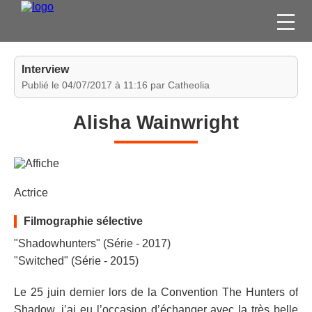
FILMS
Interview
SÉRIES
Publié le 04/07/2017 à 11:16 par Catheolia
DVD / BLU-RAY / SVOD
Alisha Wainwright
JEUX VIDÉO
CONCOURS
DIVERS
Actrice
ESPACE
Filmographie sélective
MEMBRE
"Shadowhunters" (Série - 2017)
"Switched" (Série - 2015)
Le 25 juin dernier lors de la Convention The Hunters of
Shadow, j’ai eu l’occasion d’échanger avec la très belle