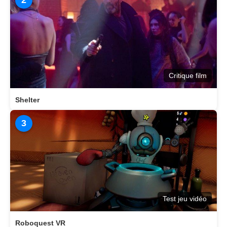
2
Critique film
Shelter
3
Test jeu vidéo
Roboquest VR