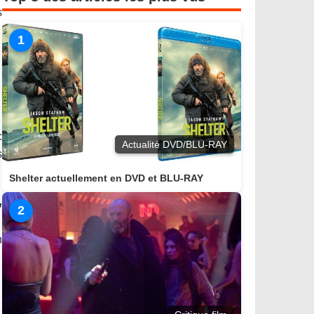
s
1
c
Actualité DVD/BLU-RAY
s
Shelter actuellement en DVD et BLU-RAY
,
2
n