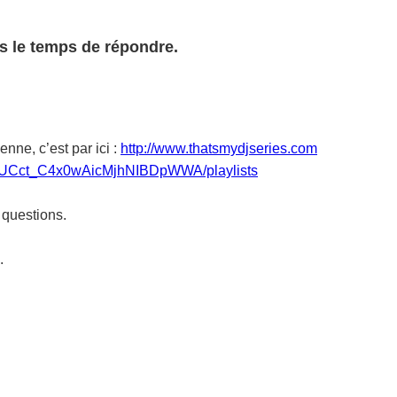
is le temps de répondre.
ne, c’est par ici :
http://www.thatsmydjseries.com
l/UCct_C4x0wAicMjhNIBDpWWA/playlists
 questions.
.