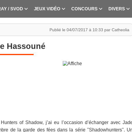
RAY / SVOD
JEUX VIDÉO
CONCOURS
DIVERS
Publié le 04/07/2017 à 10:33 par Catheolia
e Hassouné
e Hunters of Shadow, j’ai eu l’occasion d’échanger avec Jad
mbre de la garde des fées dans la série "Shadowhunters". U