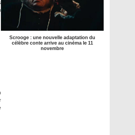
s
n
Scrooge : une nouvelle adaptation du
célèbre conte arrive au cinéma le 11
novembre
n
r
e