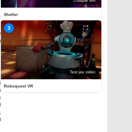
Critique film
Shelter
3
e
à
Test jeu vidéo
s
Roboquest VR
à
s
d
,
t