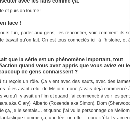
discuter avec les fans comme ça.
 et puis on tourne !
en face !
ujours fun, parler aux gens, les rencontrer, voir comment ils s
 travail qu’on fait. On est tous connectés ici, à l’histoire, et 
sait que la série est un phénomène important, tout
réaction quand vous avez appris que vous aviez eu le
beaucoup de gens connaissent ?
 tu reçois un rôle. Ça vient avec des sauts, avec des larme
res rôles avant celui de Meliorn, donc j’avais déjà commencé 
ais vu qu’il y avait un film et quand j’ai commencé à voir les gen
mara aka Clary), Alberto (Rosende aka Simon), Dom (Sherwoo
 de ça, je le sentais… et quand j’ai vu le personnage de Meliorn
re fantastique comme ça, une fée, un elfe… donc c’était vraimen