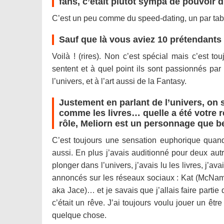
fans, c’était plutôt sympa de pouvoir 
C’est un peu comme du speed-dating, un par table
Sauf que là vous aviez 10 prétendants 
Voilà ! (rires). Non c’est spécial mais c’est to
sentent et à quel point ils sont passionnés par le
l’univers, et à l’art aussi de la Fantasy.
Justement en parlant de l’univers, on 
comme les livres… quelle a été votre 
rôle, Meliorn est un personnage que 
C’est toujours une sensation euphorique quand
aussi. En plus j’avais auditionné pour deux aut
plonger dans l’univers, j’avais lu les livres, j’av
annoncés sur les réseaux sociaux : Kat (McNa
aka Jace)… et je savais que j’allais faire partie
c’était un rêve. J’ai toujours voulu jouer un êt
quelque chose.