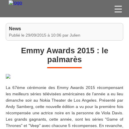
FILMS
News
SÉRIES
Publié le 29/09/2015 à 10:06 par Julien
DVD / BLU-RAY / SVOD
Emmy Awards 2015 : le
JEUX VIDÉO
palmarès
CONCOURS
DIVERS
La 67ème cérémonie des Emmy Awards 2015 récompensant
ESPACE
les meilleurs séries télévisées américaines de l'année a eu lieu
MEMBRE
dimanche soir au Nokia Theater de Los Angeles. Présenté par
Andy Samberg, cette nouvelle édition a vu pour la première fois
récompensée une actrice noire en la personne de Viola Davis.
Les grands gagnants, cette année, sont les séries "Game of
Thrones" et "Veep" avec chacune 5 récompenses. En revanche,