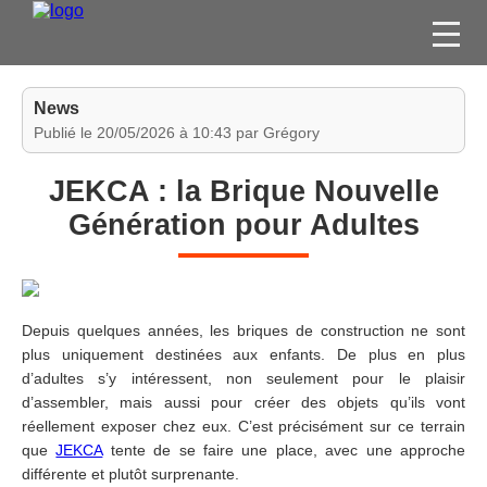
FILMS
News
SÉRIES
Publié le 20/05/2026 à 10:43 par Grégory
DVD / BLU-RAY / SVOD
JEKCA : la Brique Nouvelle
JEUX VIDÉO
Génération pour Adultes
CONCOURS
DIVERS
Depuis quelques années, les briques de construction ne sont
ESPACE
plus uniquement destinées aux enfants. De plus en plus
MEMBRE
d’adultes s’y intéressent, non seulement pour le plaisir
d’assembler, mais aussi pour créer des objets qu’ils vont
réellement exposer chez eux. C’est précisément sur ce terrain
que
JEKCA
tente de se faire une place, avec une approche
différente et plutôt surprenante.