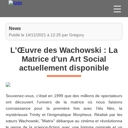
FILMS
News
SÉRIES
Publié le 14/12/2021 à 12:25 par Grégory
DVD / BLU-RAY / SVOD
L’Œuvre des Wachowski : La
JEUX VIDÉO
Matrice d'un Art Social
CONCOURS
actuellement disponible
DIVERS
ESPACE
MEMBRE
Souvenez-vous, c'était en 1999 que des millions de spectateurs
ont découvert l'univers de la matrice où nous faisions
connaissance pour la première fois avec l'élu Néo, la
mystérieuse Trinity et l'énigmatique Morpheus. Réalisé par les
sœurs Wachowski, "Matrix" débarque au cinéma et révolutionna
le genre de la science-fiction avec une histoire originale et un