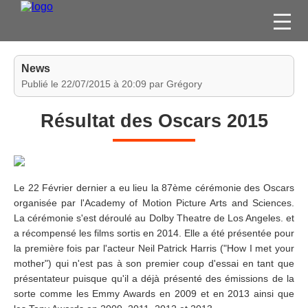
FILMS
News
SÉRIES
Publié le 22/07/2015 à 20:09 par Grégory
DVD / BLU-RAY / SVOD
Résultat des Oscars 2015
JEUX VIDÉO
CONCOURS
DIVERS
Le 22 Février dernier a eu lieu la 87ème cérémonie des Oscars
organisée par l'Academy of Motion Picture Arts and Sciences.
ESPACE
La cérémonie s'est déroulé au Dolby Theatre de Los Angeles. et
MEMBRE
a récompensé les films sortis en 2014. Elle a été présentée pour
la première fois par l'acteur Neil Patrick Harris ("How I met your
mother") qui n'est pas à son premier coup d'essai en tant que
présentateur puisque qu'il a déjà présenté des émissions de la
sorte comme les Emmy Awards en 2009 et en 2013 ainsi que