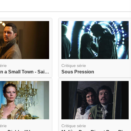
érie
Critique série
Murder in a Small Town - Saison 1
Sous Pression
érie
Critique série