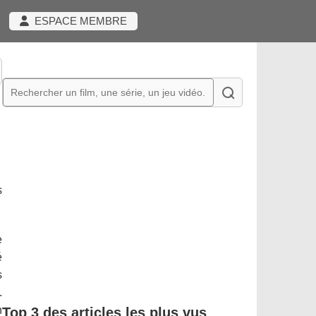
ESPACE MEMBRE
s
e
é
s
.
n
Top 3 des articles les plus vus