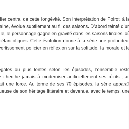
er central de cette longévité. Son interprétation de Poirot, à l
ne, évolue subtilement au fil des saisons. D’abord teinté d’u
le, le personnage gagne en gravité dans les saisons finales, o
mélancoliques. Cette évolution donne à la série une profondeu
rtissement policier en réflexion sur la solitude, la morale et l
égales ou plus lentes selon les épisodes, l’ensemble rest
 cherche jamais à moderniser artificiellement ses récits ; a
ait une force. Au terme de ses 70 épisodes, la série apparaî
euse de son héritage littéraire et devenue, avec le temps, un