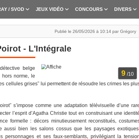
RAY / SVOD
JEUX VIDÉO
CONCOURS
DIVERS
Publié le 26/05/2026 à 10:14 par Grégory
oirot - L'Intégrale
détective belge
9
/10
e hors norme, le
es cellules grises" lui permettent de résoudre les crimes les plu
oirot" s’impose comme une adaptation télévisuelle d’une rar
cter l’esprit d’Agatha Christie tout en construisant une identit
ance formelle : décors minutieusement reconstitués, costume
e aussi bien les salons cossus que les paysages exotiques
s personnages et ses faux-semblants, privilégiant la tensio