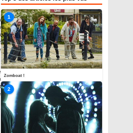
1
a
n
ù
r
e
e
Zomboat !
u
t
2
e