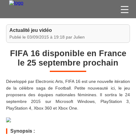
FILMS
Actualité jeu vidéo
SÉRIES
Publié le 03/09/2015 à 19:18 par Julien
DVD / BLU-RAY / SVOD
FIFA 16 disponible en France
JEUX VIDÉO
le 25 septembre prochain
CONCOURS
DIVERS
Développé par Electronic Arts, FIFA 16 est une nouvelle itération
de la célèbre saga de Football. Petite nouveauté ici, le jeu
proposera des équipes nationales féminines. Il sortira le 24
ESPACE
septembre 2015 sur Microsoft Windows, PlayStation 3,
MEMBRE
PlayStation 4, Xbox 360 et Xbox One.
Synopsis :