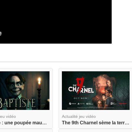
jeu vidéo
Actualité jeu vidéo
Baptiste : une poupée maudite s'apprête à hanter...
The 9th Charnel sème la terreur dès aujourd'hui ...