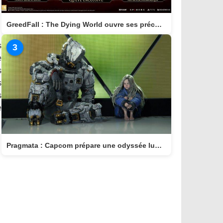
GreedFall : The Dying World ouvre ses précommandes et dévoile son édition Deluxe
s
3
e
s
s
s
e
Pragmata : Capcom prépare une odyssée lunaire ambitieuse pour avril 2026