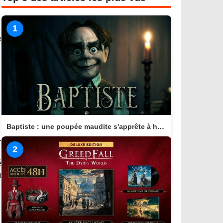
1
e
Baptiste : une poupée maudite s'apprête à hanter consoles et PC en 2026
.
2
é
t