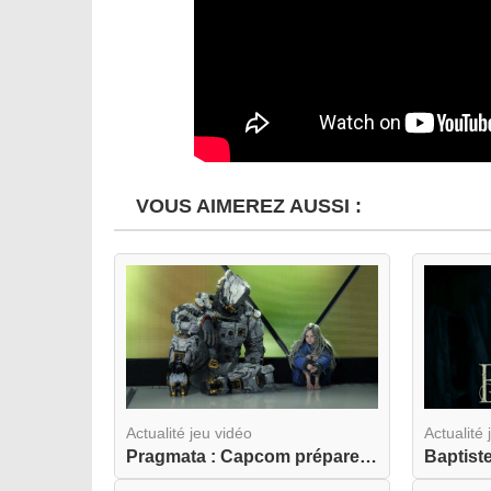
VOUS AIMEREZ AUSSI :
Actualité jeu vidéo
Actualité 
Pragmata : Capcom prépare une odyssée lunaire am...