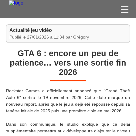
FILMS
Actualité jeu vidéo
SÉRIES
Publié le 27/01/2026 à 11:34 par Grégory
DVD / BLU-RAY / SVOD
GTA 6 : encore un peu de
JEUX VIDÉO
patience… vers une sortie fin
CONCOURS
2026
DIVERS
Rockstar Games a officiellement annoncé que "Grand Theft
ESPACE
Auto 6" sortira le 19 novembre 2026. Cette date marque un
MEMBRE
nouveau report, après que le jeu a déjà été repoussé depuis sa
fenêtre initiale de 2025 puis une première cible en mai 2026.
Dans son communiqué, le studio explique que ce délai
supplémentaire permettra aux développeurs d’ajouter le niveau