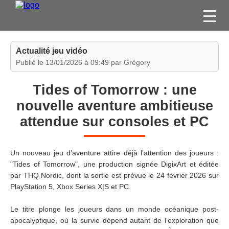
FILMS
Actualité jeu vidéo
SÉRIES
Publié le 13/01/2026 à 09:49 par Grégory
DVD / BLU-RAY / SVOD
Tides of Tomorrow : une
JEUX VIDÉO
nouvelle aventure ambitieuse
CONCOURS
attendue sur consoles et PC
DIVERS
Un nouveau jeu d’aventure attire déjà l’attention des joueurs :
ESPACE
"Tides of Tomorrow", une production signée DigixArt et éditée
MEMBRE
par THQ Nordic, dont la sortie est prévue le 24 février 2026 sur
PlayStation 5, Xbox Series X|S et PC.
Le titre plonge les joueurs dans un monde océanique post-
apocalyptique, où la survie dépend autant de l’exploration que