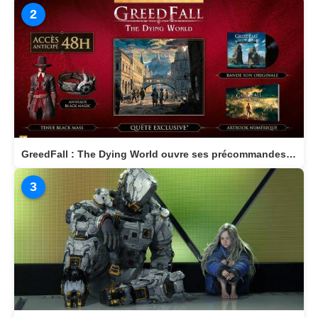
2
GreedFall : The Dying World ouvre ses précommandes et dévoile son édition Deluxe
3