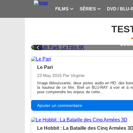
FILMS
SÉRIES
DVD / BLU-
TES
South Park, Le Film 4K
Le Pari
23 May 2015
Par Virginie
Image éblouissante, deux pistes audio en HD, des bon
la hauteur de ce film. Bref un BLU-RAY à voir et à re
pour comprendre les enjeux de cette...
Ajouter un commentaire
Le Hobbit : La Bataille des Cinq Armées 3