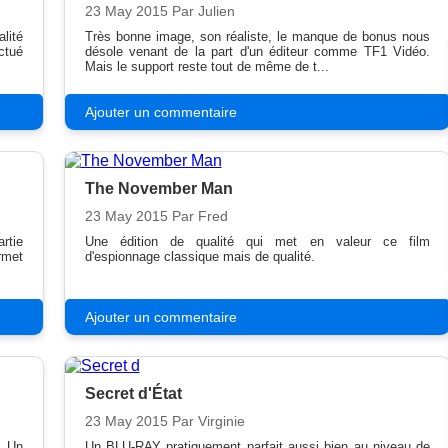
23 May 2015
Par Julien
lité
Très bonne image, son réaliste, le manque de bonus nous
ctué
désole venant de la part d'un éditeur comme TF1 Vidéo.
Mais le support reste tout de même de t...
Ajouter un commentaire
The November Man
23 May 2015
Par Fred
rtie
Une édition de qualité qui met en valeur ce film
rmet
d'espionnage classique mais de qualité.
Ajouter un commentaire
Secret d'État
23 May 2015
Par Virginie
. Un
Un BLU-RAY pratiquement parfait aussi bien au niveau de