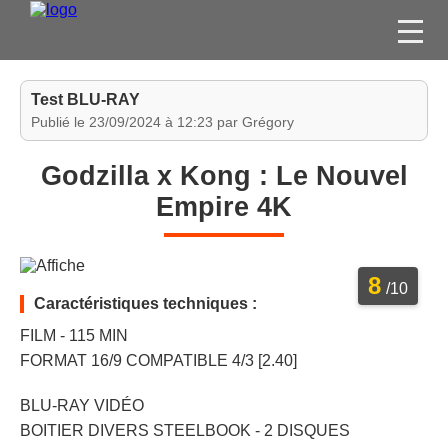
FILMS
Test BLU-RAY
SÉRIES
Publié le 23/09/2024 à 12:23 par Grégory
DVD / BLU-RAY / SVOD
Godzilla x Kong : Le Nouvel
JEUX VIDÉO
Empire 4K
CONCOURS
DIVERS
8
/10
Caractéristiques techniques :
ESPACE
MEMBRE
FILM - 115 MIN
FORMAT 16/9 COMPATIBLE 4/3 [2.40]
BLU-RAY VIDÉO
BOITIER DIVERS STEELBOOK - 2 DISQUES