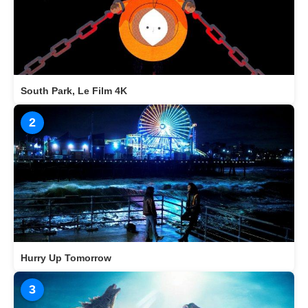
South Park, Le Film 4K
2
Hurry Up Tomorrow
3