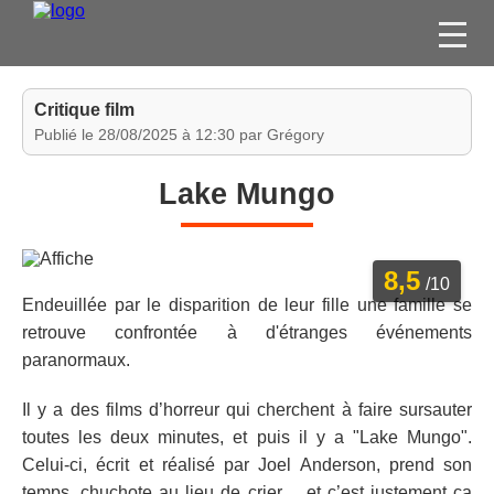
FILMS
Critique film
SÉRIES
Publié le 28/08/2025 à 12:30 par Grégory
DVD / BLU-RAY / SVOD
Lake Mungo
JEUX VIDÉO
CONCOURS
8,5
DIVERS
/10
Endeuillée par le disparition de leur fille une famille se
retrouve confrontée à d'étranges événements
ESPACE
paranormaux.
MEMBRE
Il y a des films d’horreur qui cherchent à faire sursauter
toutes les deux minutes, et puis il y a "Lake Mungo".
Celui-ci, écrit et réalisé par Joel Anderson, prend son
temps, chuchote au lieu de crier… et c’est justement ça