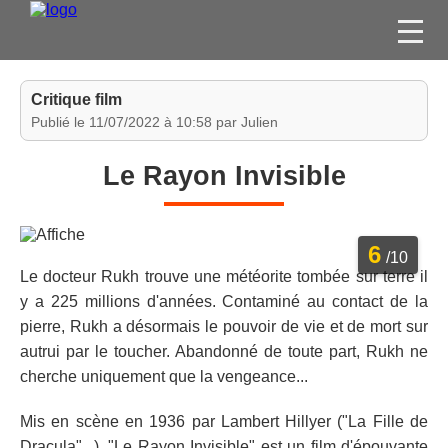
FILMS
Critique film
SÉRIES
Publié le 11/07/2022 à 10:58 par Julien
DVD / BLU-RAY / SVOD
Le Rayon Invisible
JEUX VIDÉO
CONCOURS
6
DIVERS
/10
Le docteur Rukh trouve une météorite tombée sur terre il
y a 225 millions d'années. Contaminé au contact de la
ESPACE
pierre, Rukh a désormais le pouvoir de vie et de mort sur
MEMBRE
autrui par le toucher. Abandonné de toute part, Rukh ne
cherche uniquement que la vengeance...
Mis en scène en 1936 par Lambert Hillyer ("La Fille de
Dracula"...), "Le Rayon Invisible" est un film d'épouvante