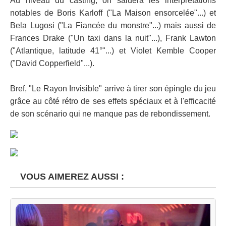
Au niveau du casting, on saluera les interprétations
notables de Boris Karloff ("La Maison ensorcelée"...) et
Bela Lugosi ("La Fiancée du monstre"...) mais aussi de
Frances Drake ("Un taxi dans la nuit"...), Frank Lawton
("Atlantique, latitude 41°"...) et Violet Kemble Cooper
("David Copperfield"...).
Bref, "Le Rayon Invisible" arrive à tirer son épingle du jeu
grâce au côté rétro de ses effets spéciaux et à l'efficacité
de son scénario qui ne manque pas de rebondissement.
VOUS AIMEREZ AUSSI :