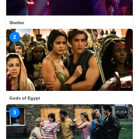
Shelter
2
Gods of Egypt
3