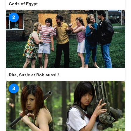
Gods of Egypt
2
Rita, Susie et Bob aussi !
3