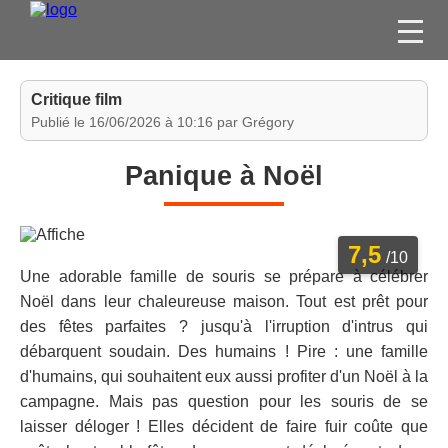
FILMS
Critique film
SÉRIES
Publié le 16/06/2026 à 10:16 par Grégory
DVD / BLU-RAY / SVOD
Panique à Noël
JEUX VIDÉO
CONCOURS
7,5
DIVERS
/10
Une adorable famille de souris se prépare à célébrer
Noël dans leur chaleureuse maison. Tout est prêt pour
ESPACE
des fêtes parfaites ? jusqu'à l'irruption d'intrus qui
MEMBRE
débarquent soudain. Des humains ! Pire : une famille
d'humains, qui souhaitent eux aussi profiter d'un Noël à la
campagne. Mais pas question pour les souris de se
laisser déloger ! Elles décident de faire fuir coûte que