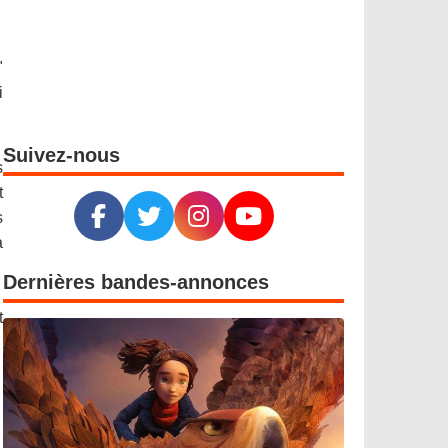
"
i
Suivez-nous
s
t
s
à
Dernières bandes-annonces
t