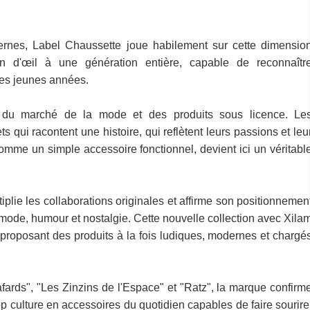
ernes, Label Chaussette joue habilement sur cette dimensio
in d'œil à une génération entière, capable de reconnaîtr
es jeunes années.
on du marché de la mode et des produits sous licence. Le
ui racontent une histoire, qui reflètent leurs passions et leu
omme un simple accessoire fonctionnel, devient ici un véritabl
lie les collaborations originales et affirme son positionnemen
t mode, humour et nostalgie. Cette nouvelle collection avec Xila
n proposant des produits à la fois ludiques, modernes et chargé
ards", "Les Zinzins de l'Espace" et "Ratz", la marque confirm
op culture en accessoires du quotidien capables de faire sourire