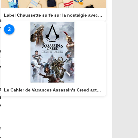
Label Chaussette surfe sur la nostalgie avec une collection dédiée aux héros cultes de notre enfance
n
e
3
s
r
e
t
Le Cahier de Vacances Assassin's Creed actuellement disponible
m
s
e
,