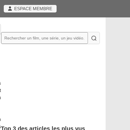
ESPACE MEMBRE
s
t
u
n
s
Top 3 des articles les plus vus