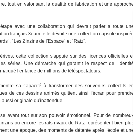
ure, tout en valorisant la qualité de fabrication et une approch
e étape avec une collaboration qui devrait parler à toute un
tion français Xilam, elle dévoile une collection capsule inspiré
rds", "Les Zinzins de l'Espace" et "Ratz".
vés, cette collection s'appuie sur des licences officielles e
des séries. Une démarche qui garantit le respect de l'identit
 marqué l'enfance de millions de téléspectateurs.
montre sa capacité à transformer des souvenirs collectifs e
es de ces dessins animés quittent ainsi l'écran pour prendr
 aussi originale qu'inattendue.
pose avant tout sur son pouvoir émotionnel. Pour de nombreu
Zinzins ou encore les rats rivaux de Ratz représentent bien plu
arnent une époque, des moments de détente après l'école et un