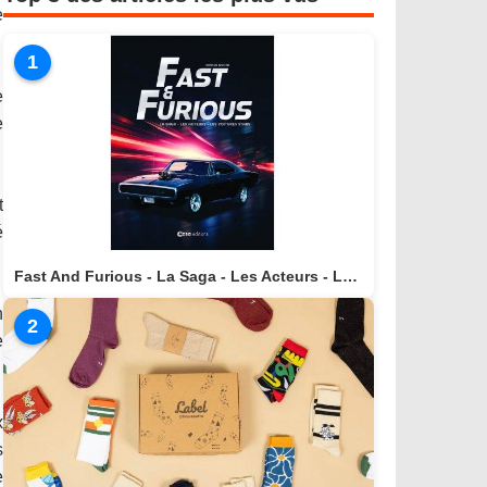
e
1
e
e
t
é
Fast And Furious - La Saga - Les Acteurs - Les Voitures Stars actuellement disponible en librairie
n
2
e
x
s
e