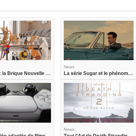
News
JEKCA : la Brique Nouvelle Génération pour Adult...
La série Sugar et le phénomène réel du Sugar Dat...
News
Jeux vidéo adaptés de films : quand une adaptati...
Tout l'Art de Death Stranding 2 : On the Beach a...