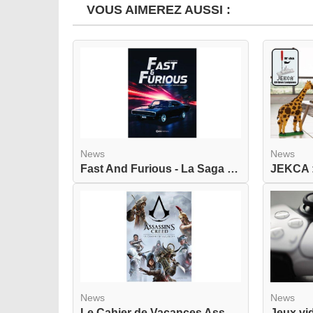
VOUS AIMEREZ AUSSI :
News
News
Fast And Furious - La Saga - Les Acteurs - Les V...
News
News
Le Cahier de Vacances Assassin's Creed actuellem...