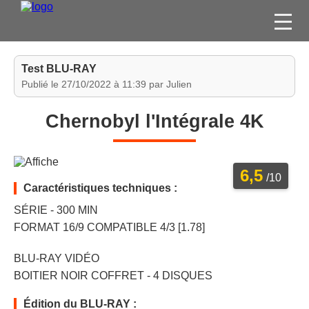
FILMS
Test BLU-RAY
SÉRIES
Publié le 27/10/2022 à 11:39 par Julien
DVD / BLU-RAY / SVOD
Chernobyl l'Intégrale 4K
JEUX VIDÉO
CONCOURS
6,5
DIVERS
/10
Caractéristiques techniques :
SÉRIE - 300 MIN
ESPACE
FORMAT 16/9 COMPATIBLE 4/3 [1.78]
MEMBRE
BLU-RAY VIDÉO
BOITIER NOIR COFFRET - 4 DISQUES
Édition du BLU-RAY :