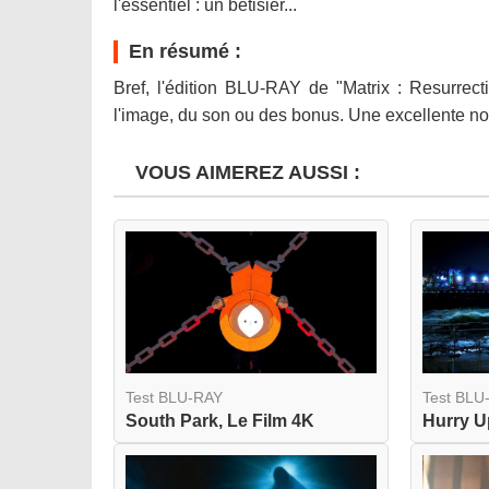
l'essentiel : un bêtisier...
En résumé :
Bref, l'édition BLU-RAY de "Matrix : Resurrect
l'image, du son ou des bonus. Une excellente nouv
VOUS AIMEREZ AUSSI :
Test BLU-RAY
Test BLU
South Park, Le Film 4K
Hurry 