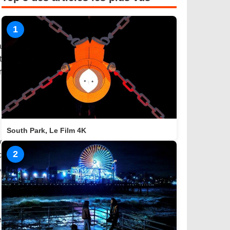
1
à
t
r
South Park, Le Film 4K
y
2
c
,
e