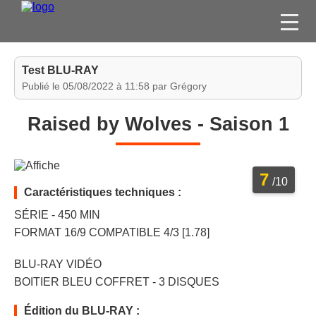
FILMS
Test BLU-RAY
SÉRIES
Publié le 05/08/2022 à 11:58 par Grégory
DVD / BLU-RAY / SVOD
Raised by Wolves - Saison 1
JEUX VIDÉO
CONCOURS
7
DIVERS
/10
Caractéristiques techniques :
SÉRIE - 450 MIN
ESPACE
FORMAT 16/9 COMPATIBLE 4/3 [1.78]
MEMBRE
BLU-RAY VIDÉO
BOITIER BLEU COFFRET - 3 DISQUES
Édition du BLU-RAY :