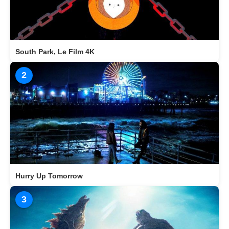
South Park, Le Film 4K
2
Hurry Up Tomorrow
3