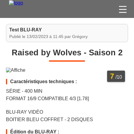
FILMS
Test BLU-RAY
SÉRIES
Publié le 13/02/2023 à 11:45 par Grégory
DVD / BLU-RAY / SVOD
Raised by Wolves - Saison 2
JEUX VIDÉO
CONCOURS
7
DIVERS
/10
Caractéristiques techniques :
SÉRIE - 400 MIN
ESPACE
FORMAT 16/9 COMPATIBLE 4/3 [1.78]
MEMBRE
BLU-RAY VIDÉO
BOITIER BLEU COFFRET - 2 DISQUES
Édition du BLU-RAY :