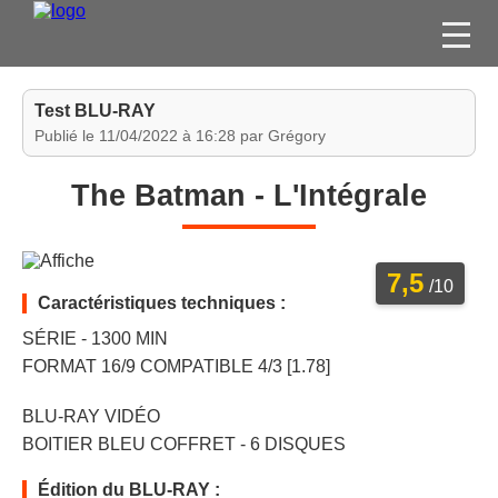
FILMS
Test BLU-RAY
SÉRIES
Publié le 11/04/2022 à 16:28 par Grégory
DVD / BLU-RAY / SVOD
The Batman - L'Intégrale
JEUX VIDÉO
CONCOURS
7,5
DIVERS
/10
Caractéristiques techniques :
SÉRIE - 1300 MIN
ESPACE
FORMAT 16/9 COMPATIBLE 4/3 [1.78]
MEMBRE
BLU-RAY VIDÉO
BOITIER BLEU COFFRET - 6 DISQUES
Édition du BLU-RAY :