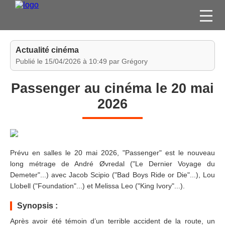
FILMS
Actualité cinéma
SÉRIES
Publié le 15/04/2026 à 10:49 par Grégory
DVD / BLU-RAY / SVOD
Passenger au cinéma le 20 mai
JEUX VIDÉO
2026
CONCOURS
DIVERS
Prévu en salles le 20 mai 2026, "Passenger" est le nouveau
ESPACE
long métrage de André Øvredal ("Le Dernier Voyage du
MEMBRE
Demeter"...) avec Jacob Scipio ("Bad Boys Ride or Die"...), Lou
Llobell ("Foundation"...) et Melissa Leo ("King Ivory"...).
Synopsis :
Après avoir été témoin d’un terrible accident de la route, un