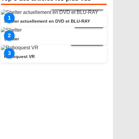
Actualité DVD/BLU-RAY
1
Shelter actuellement en DVD et BLU-RAY
Critique film
2
Shelter
Test jeu vidéo
3
Roboquest VR