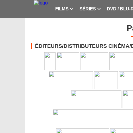
FILMS
SÉRIES
DVD / BLU-
P
ÉDITEURS/DISTRIBUTEURS CINÉMA/D