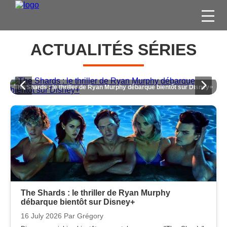
FILMS
ACTUALITÉS SÉRIES
SÉRIES
DVD / BLU-RAY / SVOD
FX The Beauty : la nouvelle série de Ryan Murphy qui transforme la
ey+
beauté en arme fatale
JEUX VIDÉO
CONCOURS
DIVERS
ESPACE
MEMBRE
The Shards : le thriller de Ryan Murphy
débarque bientôt sur Disney+
16 July 2026
Par Grégory