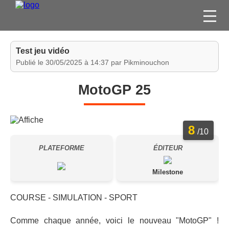
FILMS
Test jeu vidéo
SÉRIES
Publié le 30/05/2025 à 14:37 par Pikminouchon
DVD / BLU-RAY / SVOD
MotoGP 25
JEUX VIDÉO
CONCOURS
8
DIVERS
/10
PLATEFORME
ÉDITEUR
ESPACE
MEMBRE
Milestone
COURSE - SIMULATION - SPORT
Comme chaque année, voici le nouveau "MotoGP" !