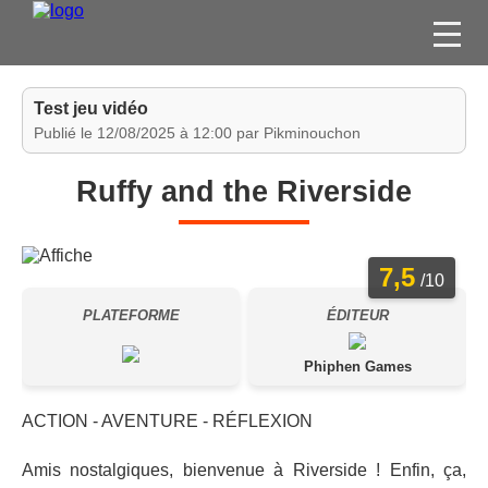
FILMS
Test jeu vidéo
SÉRIES
Publié le 12/08/2025 à 12:00 par Pikminouchon
DVD / BLU-RAY / SVOD
Ruffy and the Riverside
JEUX VIDÉO
CONCOURS
7,5
DIVERS
/10
PLATEFORME
ÉDITEUR
ESPACE
MEMBRE
Phiphen Games
ACTION - AVENTURE - RÉFLEXION
Amis nostalgiques, bienvenue à Riverside ! Enfin, ça,