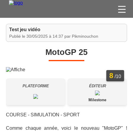
FILMS
Test jeu vidéo
SÉRIES
Publié le 30/05/2025 à 14:37 par Pikminouchon
DVD / BLU-RAY / SVOD
MotoGP 25
JEUX VIDÉO
CONCOURS
8
DIVERS
/10
PLATEFORME
ÉDITEUR
ESPACE
MEMBRE
Milestone
COURSE - SIMULATION - SPORT
Comme chaque année, voici le nouveau "MotoGP" !